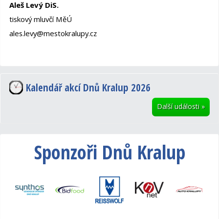
Aleš Levý DiS.
tiskový mluvčí MěÚ
ales.levy@mestokralupy.cz
Kalendář akcí Dnů Kralup 2026
Další události
»
Sponzoři Dnů Kralup