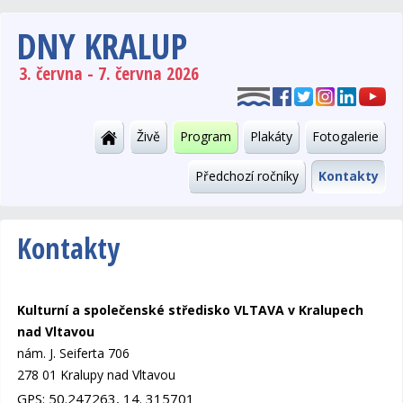
DNY KRALUP
3. června - 7. června 2026
Živě
Program
Plakáty
Fotogalerie
Předchozí ročníky
Kontakty
Kontakty
Kulturní a společenské středisko VLTAVA v Kralupech
nad Vltavou
nám. J. Seiferta 706
278 01 Kralupy nad Vltavou
GPS: 50.247263, 14. 315701